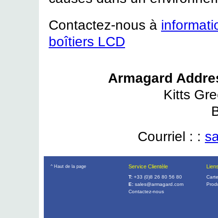
Contactez-nous à
informati
boîtiers LCD
Armagard Addre
Kitts Gr
Courriel : :
s
Service Clientèle
Lien
^ Haut de la page
T:
+33 (0)8 26 80 56 80
Carte
E:
sales@armagard.com
Produ
Contactez-nous